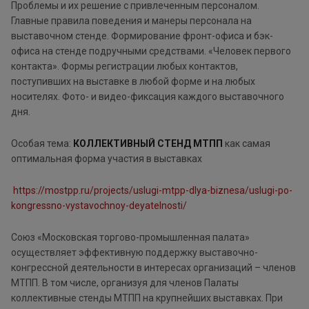
Проблемы и их решение с привлеченным персоналом.
Главные правила поведения и манеры персонала на
выставочном стенде. Формирование фронт-офиса и бэк-
офиса на стенде подручными средствами. «Человек первого
контакта». Формы регистрации любых контактов,
поступивших на выставке в любой форме и на любых
носителях. Фото- и видео-фиксация каждого выставочного
дня.
Особая тема:
КОЛЛЕКТИВНЫЙ СТЕНД МТПП
как самая
оптимальная форма участия в выставках
https://mostpp.ru/projects/uslugi-mtpp-dlya-biznesa/uslugi-po-
kongressno-vystavochnoy-deyatelnosti/
Союз «Московская торгово-промышленная палата»
осуществляет эффективную поддержку выставочно-
конгрессной деятельности в интересах организаций – членов
МТПП. В том числе, организуя для членов Палаты
коллективные стенды МТПП на крупнейших выставках. При