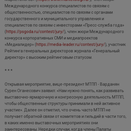
Международного конкурса специалистов по связям с
общественностью, специалистов по связям с органами
государственного и муниципального управления и
специалистов по связям с инвесторами «Пресс-служба года»
(
https://psgoda.ru/contest/jury/
), член жюри Международного
конкурса корпоративных СМИ и медиапроектов
«Медиалидер» (
https://media-leader.ru/contest/jury/
), участник
Рейтинга генеральных директоров журнала «Генеральный
директор» с высоким рейтинговым статусом.
* * *
Открывая мероприятие, вице-президент МТПП - Варданян
Сурен Оганесович заявил: «Нам нужно понять, как развивать
выставочно-ярмарочную и конгрессную деятельность МТПП,
чтобы общественные структуры принимали в ней активное
участие». Далее он отметил, что очень часто МТПП не
получает обратной связи от комитетов и гильдий в части того,
в каких именно выставочных мероприятиях они
заинтересованы. Нередки случаи, когда члены Палаты