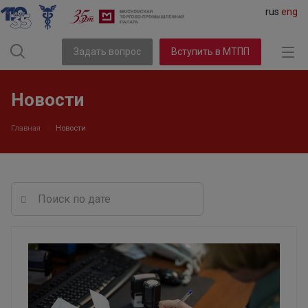
rus
eng
Задать вопрос
Вступить в МТПП
Новости
Главная
Новости