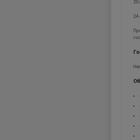
20
24
Пр
го
Го
На
Об