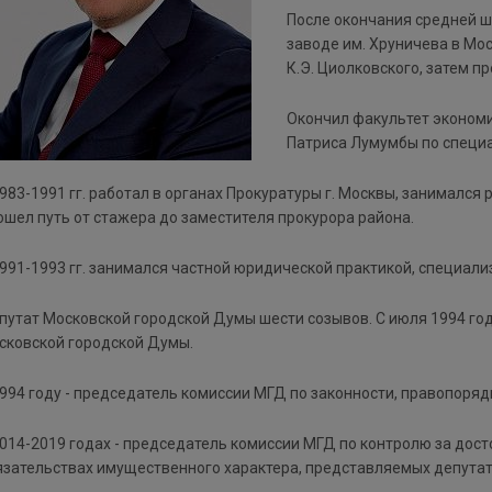
После окончания средней 
заводе им. Хруничева в Мос
К.Э. Циолковского, затем п
Окончил факультет экономи
Патриса Лумумбы по специ
1983-1991 гг. работал в органах Прокуратуры г. Москвы, занимался
ошел путь от стажера до заместителя прокурора района.
1991-1993 гг. занимался частной юридической практикой, специали
путат Московской городской Думы шести созывов. С июля 1994 год
сковской городской Думы.
1994 году - председатель комиссии МГД по законности, правопоряд
2014-2019 годах - председатель комиссии МГД по контролю за дос
язательствах имущественного характера, представляемых депута