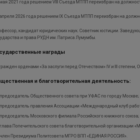
 мая 2021 года решением VIII Съезда МТПП переизбран на должнос
 апреля 2026 года решением IX Съезда МТПП переизбран на должн
офессор, кандидат юридических наук. Советник юстиции. Заведую
сударства и права РУДН им. Патриса Лумумбы.
сударственные награды
гражден орденами «За заслуги перед Отечеством» IV и III степени,
щественная и благотворительная деятельность:
председатель Общественного совета при УФАС по городу Москве;
председатель правления Ассоциации «Международный клуб рабо
председатель Московского филиала Российского книжного союза;
глава Попечительского совета благотворительной организации «М
член Президиума Политсовета МГРО ВПП «ЕДИНАЯ РОССИЯ».