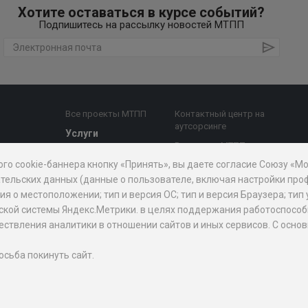
Хотите оставаться в курсе событий?
Подпишитесь на рассылку новостей МТПП
Все проекты МТПП
Контактный центр на
аутсорсинге
Услуги
Все услуги МТПП
е комиссии
Бизнес-аналитика,
ого cookie-баннера кнопку «Принять», вы даете согласие Союзу «
Дочерние
диагностика
й совет
организации
тельских данных (данные о пользователе, включая настройки проф
Поддержка
 о местоположении; тип и версия ОС; тип и версия Браузера; тип 
предпринимательства
АО "Мосэкспертиза"
рической системы Яндекс.Метрики. в целях поддержания работоспос
Внешнеэкономическая
БЦ "Меркурий"
уществления аналитики в отношении сайтов и иных сервисов. С ос
призов
деятельность
Проектно-
изнес
Юридическая помощь
аналитический центр
осьба покинуть сайт.
при МТПП
ПП для
Медиация
Экспертиза,
держки МСБ
сертификация и оценка