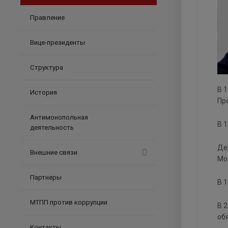
Правление
Вице-президенты
Структура
В 
История
Пр
Антимонопольная
В 
деятельность
Де
Внешние связи
Мо
Партнеры
В 
МТПП против коррупции
В 
об
Контакты