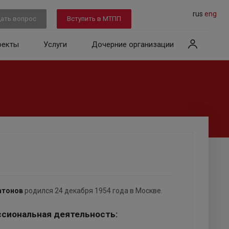
rus
eng
ать вопрос
Вступить в МТПП
оекты
Услуги
Дочерние организации
атонов
родился 24 декабря 1954 года в Москве.
ссиональная деятельность: