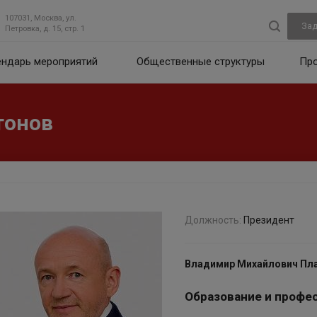
107031, Москва, ул.
Зад
Петровка, д. 15, стр. 1
ендарь мероприятий
Общественные структуры
Пр
тонов
Должность:
Президент
Владимир Михайлович Пл
Образование и профе