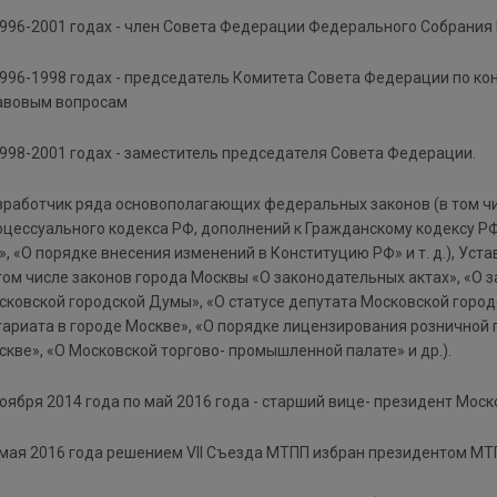
1996-2001 годах - член Совета Федерации Федерального Собрания
1996-1998 годах - председатель Комитета Совета Федерации по ко
авовым вопросам
1998-2001 годах - заместитель председателя Совета Федерации.
зработчик ряда основополагающих федеральных законов (в том чи
оцессуального кодекса РФ, дополнений к Гражданскому кодексу РФ
», «О порядке внесения изменений в Конституцию РФ» и т. д.), Ус
 том числе законов города Москвы «О законодательных актах», «О 
сковской городской Думы», «О статусе депутата Московской город
тариата в городе Москве», «О порядке лицензирования розничной
скве», «О Московской торгово- промышленной палате» и др.).
ноября 2014 года по май 2016 года - старший вице- президент Мос
 мая 2016 года решением VII Съезда МТПП избран президентом МТ