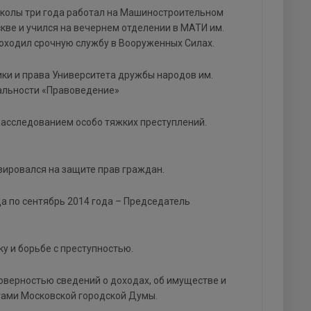
школы три года работал на Машиностроительном
кве и учился на вечернем отделении в МАТИ им.
роходил срочную службу в Вооруженных Силах.
ки и права Университета дружбы народов им.
альности «Правоведение»
 расследованием особо тяжких преступлений.
зировался на защите прав граждан.
а по сентябрь 2014 года – Председатель
ку и борьбе с преступностью.
товерностью сведений о доходах, об имуществе и
тами Московской городской Думы.