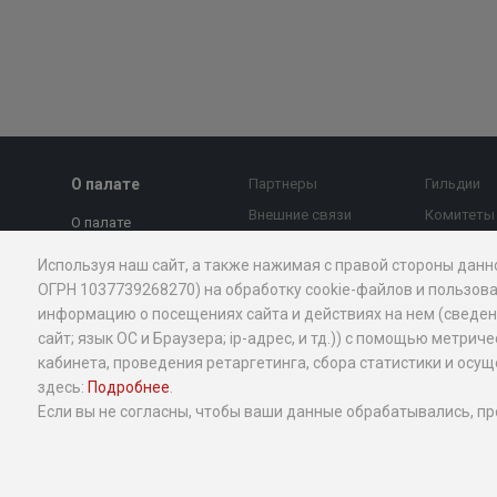
О палате
Партнеры
Гильдии
Внешние связи
Комитеты
О палате
МТПП против
Страновы
Председатель совета
Используя наш сайт, а также нажимая с правой стороны данн
коррупции
Экспертны
Президент
ОГРН 1037739268270) на обработку cookie-файлов и пользова
Контакты
МТПП
информацию о посещениях сайта и действиях на нем (сведения
Правление
Новости и
Проекты
сайт; язык ОС и Браузера; ip-адрес, и тд.)) с помощью мет
Вице-президенты
экспертное мнение
кабинета, проведения ретаргетинга, сбора статистики и ос
Миллион 
Стратегия
здесь:
Подробнее
.
Экспертное мнение
Добрый б
Структура
Если вы не согласны, чтобы ваши данные обрабатывались, пр
Календарь
Услуги МТ
мероприятий
История
бизнеса
Антимонопольная
Общественные
Меры под
деятельность