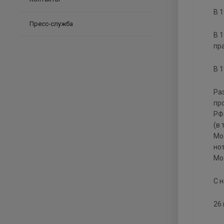
В 
Пресс-служба
В 
пр
В 
Ра
пр
РФ
(в
Мо
но
Мо
С 
26