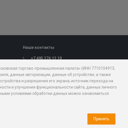
Наши контакты
+7 495 276 12 19
Пн. – Пт.: с 9:00 до 18:00
Московская торгово-промышленная палата» (ИНН 7710104913,
107031, Москва, ул. Петровка, д. 15, стр.
иля, данные авторизации, данные об устройстве, а также
1
устройства и разрешения его экрана; источник перехода на
mostpp@mostpp.ru
обности и улучшения функциональности сайта, данных личного
новными условиями обработки данных можно ознакомиться
Пресс-служба
Медиа кит
Принять