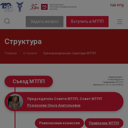
rus
eng
Задать вопрос
Вступить в МТПП
Структура
Главная
О палате
Организационная структура МТПП
Приложение 1
Съезд МТПП
УТВЕРЖДЕНО
Правлением МТПП
протокол от 13.12.2024 №22
Председатель Совета МТПП, Совет МТПП
Родионова Ольга Анатольевна
Ревизионная комиссия
Правление МТПП