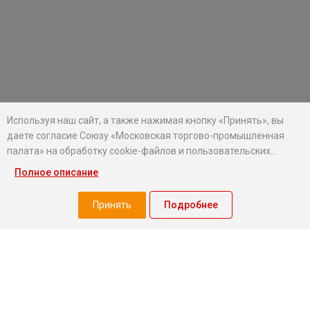
Используя наш сайт, а также нажимая кнопку «Принять», вы
даете согласие Союзу «Московская торгово-промышленная
палата» на обработку cookie-файлов и пользовательских
данных...
Полное описание
Хотите оставаться в курсе событий?
Подпишитесь на рассылку новостей МТПП
Принять
Подробнее
О палате
Экспертный совет МТПП