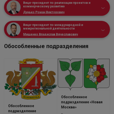
Вице-президент по реализации проектов и
коммерческому развитию
Дунько Роман Викторович
Вице-президент по международной и
межрегиональной деятельности
Мищенко Владислав Вячеславович
Обособленные подразделения
Обособленное
подразделение «Новая
Обособленное
Москва»
подразделение