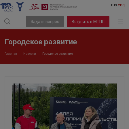
rus
eng
Задать вопрос
Вступить в МТПП
Городское развитие
Главная
Новости
Городское развитие