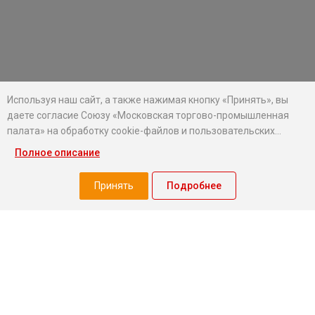
Используя наш сайт, а также нажимая кнопку «Принять», вы
даете согласие Союзу «Московская торгово-промышленная
палата» на обработку cookie-файлов и пользовательских
данных...
Полное описание
Хотите оставаться в курсе событий?
Подпишитесь на рассылку новостей МТПП
Принять
Подробнее
О палате
Экспертный совет МТПП
Проекты
О палате