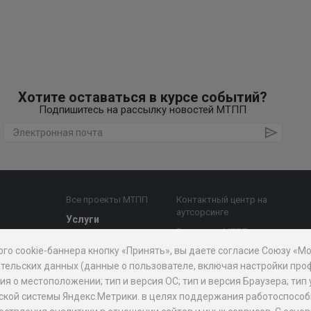
Хотите оставаться в курсе событий?
Подпишитесь на рассылку новостей МТПП
Все проекты МТПП
Контактный центр на
аутсорсинге
Услуги
Все услуги МТПП
е комиссии
Бизнес-аналитика,
ого cookie-баннера кнопку «Принять», вы даете согласие Союзу «
Дочерние
диагностика
й совет
организации
тельских данных (данные о пользователе, включая настройки проф
Поддержка
 о местоположении; тип и версия ОС; тип и версия Браузера; тип 
предпринимательства
АО "Мосэкспертиза"
рической системы Яндекс.Метрики. в целях поддержания работоспос
Внешнеэкономическая
БЦ "Меркурий"