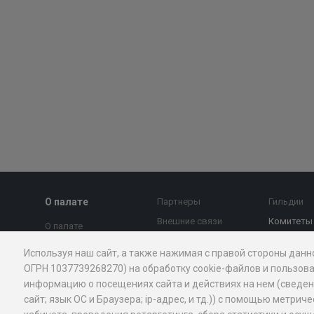
О палате
Партнеры
Гильдии
Внешние связи
Комитеты
О палате
МТПП против
Страновы
Председатель совета
Используя наш сайт, а также нажимая с правой стороны данн
коррупции
Экспертны
Президент
ОГРН 1037739268270) на обработку cookie-файлов и пользова
Контакты
МТПП
информацию о посещениях сайта и действиях на нем (сведения
Правление
Новости и
Проекты
сайт; язык ОС и Браузера; ip-адрес, и тд.)) с помощью мет
Вице-президенты
экспертное мнение