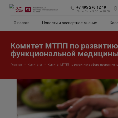
+7 495 276 12 19
Пн. – Пт.: с 9:00 до 18:00
О палате
Новости и экспертное мнение
Кал
Комитет МТПП по развитию 
функциональной медицины
Главная
Комитеты
Комитет МТПП по развитию в сфере превентивно