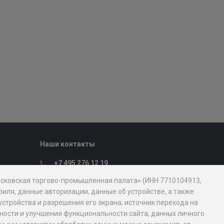
Наши контакты
+7 495 276 12 19
Пн. – Пт.: с 9:00 до 18:00
Московская торгово-промышленная палата» (ИНН 7710104913,
107031, Москва, ул. Петровка, д. 15, стр.
иля, данные авторизации, данные об устройстве, а также
1
устройства и разрешения его экрана; источник перехода на
mostpp@mostpp.ru
обности и улучшения функциональности сайта, данных личного