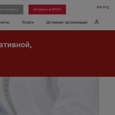
rus
eng
ать вопрос
Вступить в МТПП
оекты
Услуги
Дочерние организации
ативной,