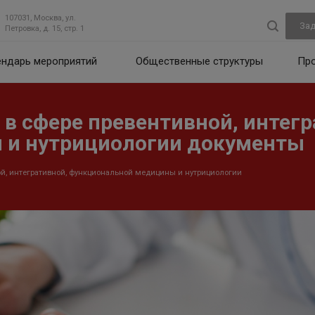
107031, Москва, ул.
Зад
Петровка, д. 15, стр. 1
ендарь мероприятий
Общественные структуры
Пр
в сфере превентивной, интегр
 и нутрициологии документы
й, интегративной, функциональной медицины и нутрициологии