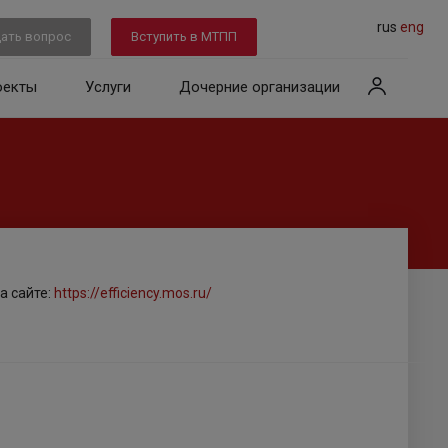
rus
eng
ать вопрос
Вступить в МТПП
оекты
Услуги
Дочерние организации
а сайте:
https://efficiency.mos.ru/