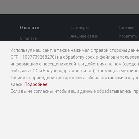
О палате
Партнеры
Гильдии
Внешние связи
Комитеты
О палате
МТПП против
Страновы
Председатель совета
Используя наш сайт, а также нажимая с правой стороны данн
коррупции
Экспертны
Президент
ОГРН 1037739268270) на обработку cookie-файлов и пользова
Контакты
МТПП
информацию о посещениях сайта и действиях на нем (сведения
Правление
Новости и
Проекты
сайт; язык ОС и Браузера; ip-адрес, и тд.)) с помощью мет
Вице-президенты
экспертное мнение
кабинета, проведения ретаргетинга, сбора статистики и ос
Миллион 
Стратегия
здесь:
Подробнее
.
Экспертное мнение
Добрый б
Структура
Если вы не согласны, чтобы ваши данные обрабатывались, пр
Календарь
Услуги МТ
мероприятий
История
бизнеса
Антимонопольная
Общественные
Меры под
деятельность
структуры