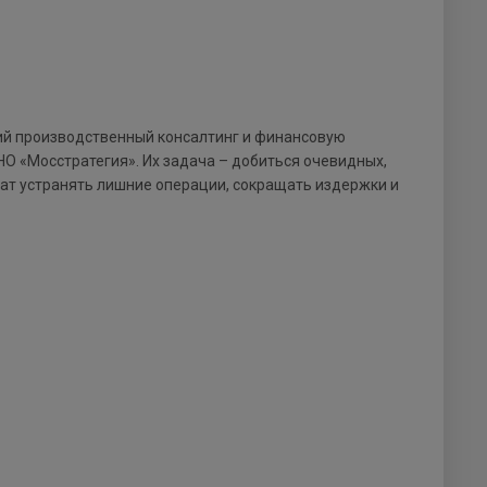
й производственный консалтинг и финансовую
О «Мосстратегия». Их задача – добиться очевидных,
т устранять лишние операции, сокращать издержки и