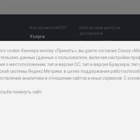
Все проекты МТПП
Контактный центр на
аутсорсинге
Услуги
Все услуги МТПП
е комиссии
Бизнес-аналитика,
ого cookie-баннера кнопку «Принять», вы даете согласие Союзу «
Дочерние
диагностика
й совет
организации
тельских данных (данные о пользователе, включая настройки проф
Поддержка
 о местоположении; тип и версия ОС; тип и версия Браузера; тип 
предпринимательства
АО "Мосэкспертиза"
рической системы Яндекс.Метрики. в целях поддержания работоспос
Внешнеэкономическая
БЦ "Меркурий"
уществления аналитики в отношении сайтов и иных сервисов. С ос
призов
деятельность
Проектно-
изнес
Юридическая помощь
аналитический центр
осьба покинуть сайт.
при МТПП
ПП для
Медиация
Экспертиза,
держки МСБ
сертификация и оценка