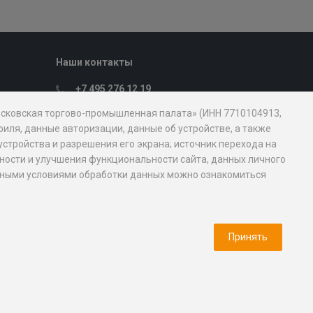
Наши контакты
+7 495 276 12 19
Пн. – Пт.: с 9:00 до 18:00
Московская торгово-промышленная палата» (ИНН 7710104913,
107031, Москва, ул. Петровка, д. 15, стр.
иля, данные авторизации, данные об устройстве, а также
1
устройства и разрешения его экрана; источник перехода на
mostpp@mostpp.ru
обности и улучшения функциональности сайта, данных личного
новными условиями обработки данных можно ознакомиться
Пресс-служба
Медиа кит
Принять