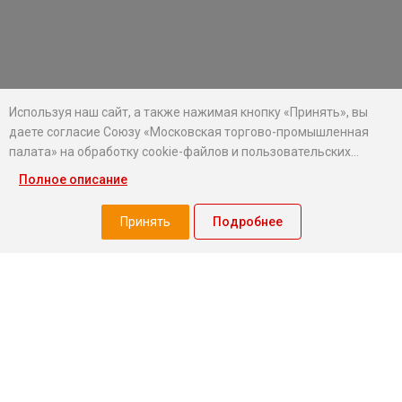
Используя наш сайт, а также нажимая кнопку «Принять», вы
даете согласие Союзу «Московская торгово-промышленная
палата» на обработку cookie-файлов и пользовательских
данных...
Полное описание
Хотите оставаться в курсе событий?
Подпишитесь на рассылку новостей МТПП
Принять
Подробнее
О палате
Экспертный совет МТПП
Проекты
О палате
Председатель совета
Миллион призов