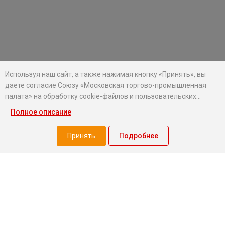
Используя наш сайт, а также нажимая кнопку «Принять», вы
даете согласие Союзу «Московская торгово-промышленная
палата» на обработку cookie-файлов и пользовательских
данных...
Полное описание
Хотите оставаться в курсе событий?
Подпишитесь на рассылку новостей МТПП
Принять
Подробнее
О палате
Экспертный совет МТПП
Проекты
О палате