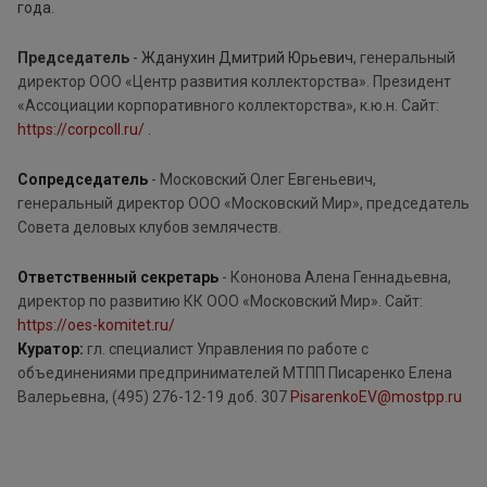
года.
Председатель
-
Жданухин Дмитрий Юрьевич
, г
енеральный
директор ООО «Центр развития коллекторства». Президент
«Ассоциации корпоративного коллекторства», к.ю.н. Сайт:
https://corpcoll.ru/
.
С
опредседатель
-
Московский Олег Евгеньевич,
генеральный директор ООО «Московский Мир», председатель
Совета деловых клубов землячеств.
Ответственный секретарь
-
Кононова Алена Геннадьевна,
директор по развитию КК ООО «Московский Мир». Сайт:
https://oes-komitet.ru/
Куратор:
гл. специалист Управления по работе с
объединениями предпринимателей МТПП Писаренко Елена
Валерьевна, (495) 276-12-19 доб. 307
PisarenkoEV@mostpp.ru