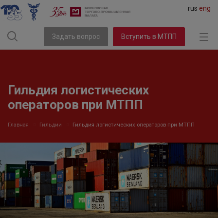
rus
eng
Задать вопрос
Вступить в МТПП
Гильдия логистических
операторов при МТПП
Главная
Гильдии
Гильдия логистических операторов при МТПП