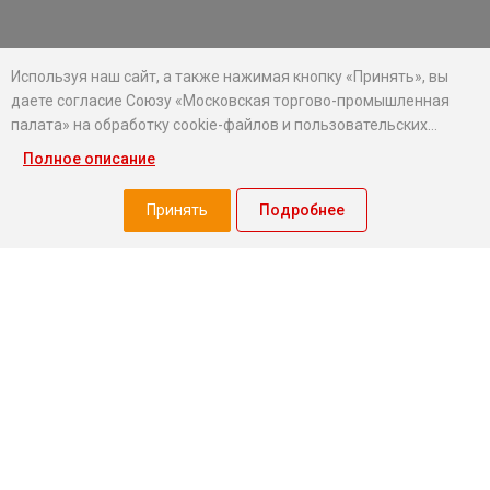
Используя наш сайт, а также нажимая кнопку «Принять», вы
даете согласие Союзу «Московская торгово-промышленная
палата» на обработку cookie-файлов и пользовательских
данных...
Полное описание
Хотите оставаться в курсе событий?
Подпишитесь на рассылку новостей МТПП
Принять
Подробнее
О палате
Экспертный совет МТПП
Проекты
О палате
Председатель совета
Миллион призов
Президент
Добрый бизнес
Правление
Услуги МТПП для бизнеса