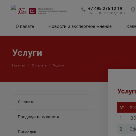
+7 495 276 12 19
Пн. – Пт.: с 9:00 до 18:00
О палате
Новости и экспертное мнение
Кал
Услуги
Главная
О палате
Услуги
Услуг
О палате
№
Ус
Председатель совета
1
ВЭ
2
Оф
Президент