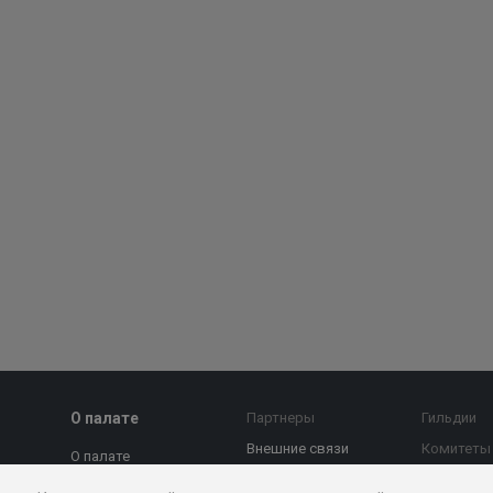
О палате
Партнеры
Гильдии
Внешние связи
Комитеты
О палате
МТПП против
Страновы
Председатель совета