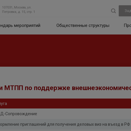
107031, Москва, ул.
Зад
Петровка, д. 15, стр. 1
ендарь мероприятий
Общественные структуры
Пр
и МТПП по поддержке внешнеэкономичес
луга
Д-Сопровождение
ормление приглашений для получения деловых виз на въезд в РФ