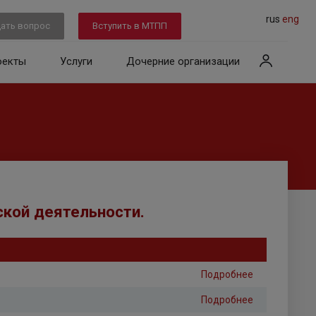
rus
eng
ать вопрос
Вступить в МТПП
оекты
Услуги
Дочерние организации
кой деятельности.
Подробнее
Подробнее