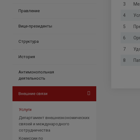
3
Ме
Правление
4
Ус
Вице-президенты
5
Пр
6
Ор
Структура
7
Уд
История
8
Па
Антимонопольная
деятельность
Внешние связи
Услуги
Департамент внешнеэкономических
связей и международного
сотрудничества
Комиссии по