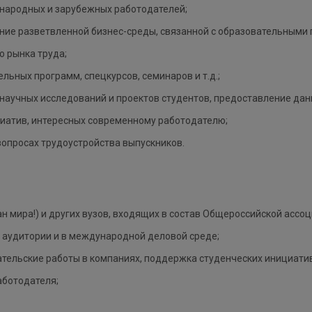
народных и зарубежных работодателей;
ие разветвленной бизнес-среды, связанной с образовательными 
 рынка труда;
льных программ, спецкурсов, семинаров и т.д.;
 научных исследований и проектов студентов, предоставление дан
иатив, интересных современному работодателю;
вопросах трудоустройства выпускников.
ан мира!) и других вузов, входящих в состав Общероссийской ассо
аудитории и в международной деловой среде;
ательские работы в компаниях, поддержка студенческих инициати
аботодателя;