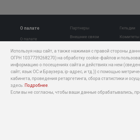
О палате
Партнеры
Гильдии
Внешние связи
Комитеты
О палате
МТПП против
Страновы
Председатель совета
Используя наш сайт, а также нажимая с правой стороны данн
коррупции
Экспертны
Президент
ОГРН 1037739268270) на обработку cookie-файлов и пользова
Контакты
МТПП
информацию о посещениях сайта и действиях на нем (сведения
Правление
Новости и
Проекты
сайт; язык ОС и Браузера; ip-адрес, и тд.)) с помощью мет
Вице-президенты
экспертное мнение
кабинета, проведения ретаргетинга, сбора статистики и ос
Миллион 
Стратегия
здесь:
Подробнее
.
Экспертное мнение
Добрый б
Структура
Если вы не согласны, чтобы ваши данные обрабатывались, пр
Календарь
Услуги МТ
мероприятий
История
бизнеса
Антимонопольная
Общественные
Меры под
деятельность
структуры