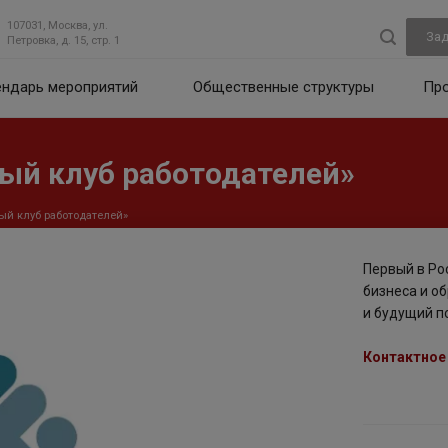
107031, Москва, ул.
Зад
Петровка, д. 15, стр. 1
ендарь мероприятий
Общественные структуры
Пр
й клуб работодателей»
й клуб работодателей»
Первый в Ро
бизнеса и о
и будущий п
Контактное