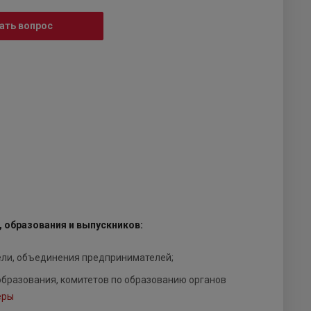
ать вопрос
 образования и выпускников:
ели, объединения предпринимателей;
образования, комитетов по образованию органов
еры