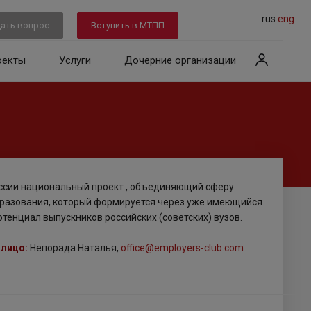
rus
eng
ать вопрос
Вступить в МТПП
оекты
Услуги
Дочерние организации
ссии национальный проект , объединяющий сферу
бразования, который формируется через уже имеющийся
отенциал выпускников российских (советских) вузов.
 лицо:
Непорада Наталья,
office@employers-club.com