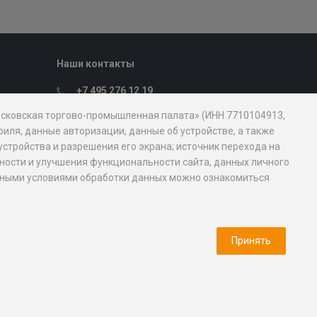
Наши контакты
+7 495 276 12 19
Пн. – Пт.: с 9:00 до 18:00
Московская торгово-промышленная палата» (ИНН 7710104913,
107031, Москва, ул. Петровка, д. 15, стр.
иля, данные авторизации, данные об устройстве, а также
1
устройства и разрешения его экрана; источник перехода на
mostpp@mostpp.ru
обности и улучшения функциональности сайта, данных личного
новными условиями обработки данных можно ознакомиться
Пресс-служба
Медиа кит
Принять