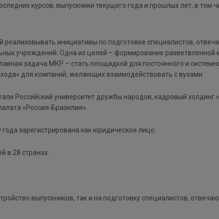
следних курсов, выпускники текущего года и прошлых лет, в том 
ный реализовывать инициативы по подготовке специалистов, отв
льных учреждений. Одна из целей – формирование разветвленной 
авная задача МКР – стать площадкой для постоянного и системно
 входа» для компаний, желающих взаимодействовать с вузами.
ли Российский университет дружбы народов, кадровый холдинг «
палата «Россия-Бразилия».
9 года зарегистрирована как юридическое лицо.
 в 28 странах.
стройство выпускников, так и на подготовку специалистов, отве