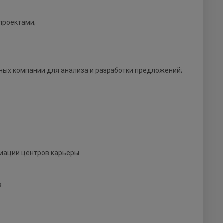
проектами;
ных компании для анализа и разработки предложений;
циации центров карьеры.
в