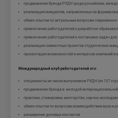
продвижение бренда РУДН среди российских, между
реализация инициатив, направленных на формирован
обмен опытом по актуальным вопросам современного
привлечение работодателей к разработке образовате
привлечение работодателей к постановке задач для
реализация совместных проектов студенческих иниц
презентация возможностей и интересов компаний в 
Международный клуб работодателей это:
специалисты из числа выпускников РУДН (из 157 стр
продвижение бренда в молодой интернациональной 
практики, стажировки, менторство, научно-исследов
обмен опытом по вопросам взаимодействия вуза и р
расширение деловых контактов