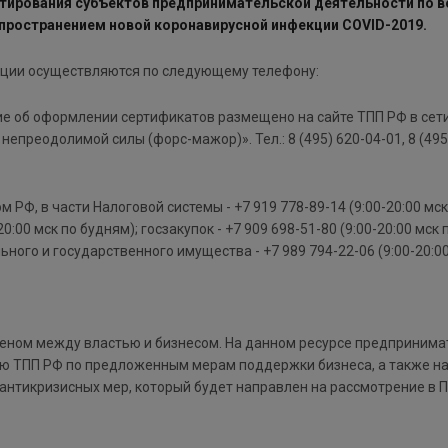
ьтирования субъектов предпринимательской деятельности по
аспространением новой коронавирусной инфекции COVID-2019.
ьтации осуществляются по следующему телефону:
жение об оформлении сертификатов размещено на сайте ТПП РФ в сет
преодолимой силы (форс-мажор)». Тел.: 8 (495) 620-04-01, 8 (495) 6
РФ, в части Налоговой системы - +7 919 778-89-14 (9:00-20:00 мск
-20:00 мск по будням); госзакупок - +7 909 698-51-80 (9:00-20:00 мс
ьного и государственного имущества - +7 989 794-22-06 (9:00-20:00
еном между властью и бизнесом. На данном ресурсе предпринимат
ию ТПП РФ по предложенным мерам поддержки бизнеса, а также н
 антикризисных мер, который будет направлен на рассмотрение в 