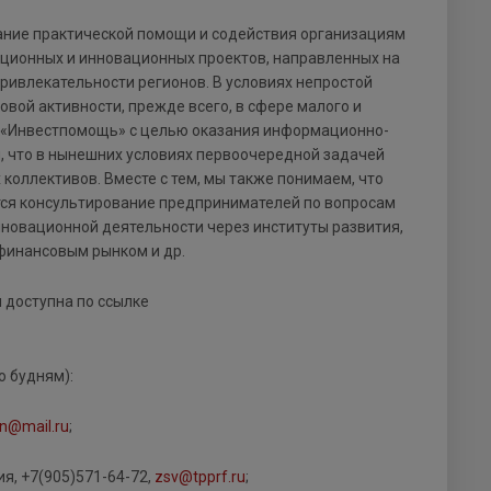
ание практической помощи и содействия организациям
иционных и инновационных проектов, направленных на
ивлекательности регионов. В условиях непростой
вой активности, прежде всего, в сфере малого и
ю «Инвестпомощь» с целью оказания информационно-
 что в нынешних условиях первоочередной задачей
коллективов. Вместе с тем, мы также понимаем, что
тся консультирование предпринимателей по вопросам
новационной деятельности через институты развития,
финансовым рынком и др.
 доступна по ссылке
о будням):
in@mail.ru
;
, +7(905)571-64-72,
zsv@tpprf.ru
;