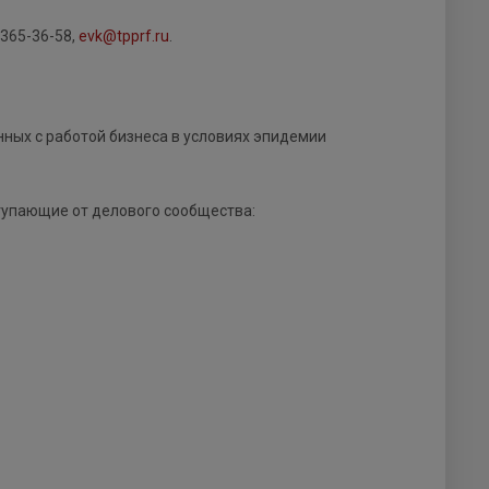
365-36-58,
evk@tpprf.ru
.
нных с работой бизнеса в условиях эпидемии
тупающие от делового сообщества: