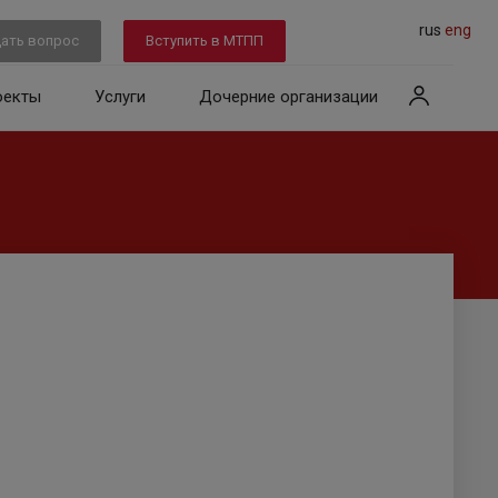
rus
eng
ать вопрос
Вступить в МТПП
оекты
Услуги
Дочерние организации