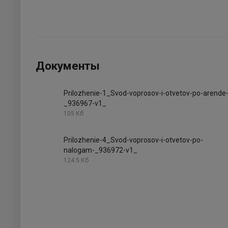
Документы
Prilozhenie-1_Svod-voprosov-i-otvetov-po-arende
_936967-v1_
105 Кб
Prilozhenie-4_Svod-voprosov-i-otvetov-po-
nalogam-_936972-v1_
124.5 Кб