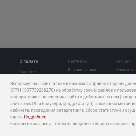
О палате
Партнеры
Гильдии
Внешние связи
Комитеты
О палате
МТПП против
Страновы
Председатель совета
Используя наш сайт, а также нажимая с правой стороны данн
коррупции
Экспертны
Президент
ОГРН 1037739268270) на обработку cookie-файлов и пользова
Контакты
МТПП
информацию о посещениях сайта и действиях на нем (сведения
Правление
Новости и
Проекты
сайт; язык ОС и Браузера; ip-адрес, и тд.)) с помощью мет
Вице-президенты
экспертное мнение
кабинета, проведения ретаргетинга, сбора статистики и ос
Миллион 
Стратегия
здесь:
Подробнее
.
Экспертное мнение
Добрый б
Структура
Если вы не согласны, чтобы ваши данные обрабатывались, пр
Календарь
Услуги МТ
мероприятий
История
бизнеса