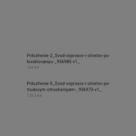
-
Prilozhenie-2_Svod-voprosov-i-otvetov-po-
kreditovaniyu-_936980-v1_
109 Кб
Prilozhenie-5_Svod-voprosov-i-otvetov-po-
trudovym-otnosheniyam-_936973-v1_
125.5 Кб