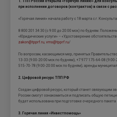
1. ТПП России открыла «горячую линию» для консул
при исполнении договоров (контрактов) в связи с р
«Горячая линия» начала работу с 18 марта с.г. Консул
8 800 201 34 30 (с 9:00 до 20:00 мск) по будням. Поло
«Юридические услуги» – «Удостоверение обстоятельств не
zakon@tpprf.ru
,
vms@tpprf.ru
/
По вопросам, касающимся мер, принятых Правительством 
13-33 (9:00-20:00 мск по будням), +7 977 175-64-08 (9:00
515-70-78 (9:00-20:00 мск по будням); аренды муниципал
2. Цифровой ресурс ТПП РФ
Создан цифровой ресурс, который станет связующим зв
России смогут ознакомиться и подписать общую петиц
будет использована при подготовке очередного пакета
3
. Горячая линия «Инвестпомощь»