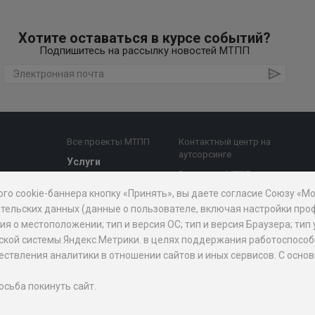
Хотите оставаться в курсе событий?
Подпишитесь на рассылку новостей МТПП
Все проекты МТПП
Контактный центр на
аутсорсинге
Услуги
Все услуги МТПП
е комиссии
Бизнес-аналитика,
ого cookie-баннера кнопку «Принять», вы даете согласие Союзу «
Дочерние
диагностика
й совет
организации
тельских данных (данные о пользователе, включая настройки проф
Поддержка
 о местоположении; тип и версия ОС; тип и версия Браузера; тип 
предпринимательства
АО "Мосэкспертиза"
рической системы Яндекс.Метрики. в целях поддержания работоспос
Внешнеэкономическая
БЦ "Меркурий"
уществления аналитики в отношении сайтов и иных сервисов. С ос
призов
деятельность
Проектно-
изнес
Юридическая помощь
аналитический центр
осьба покинуть сайт.
при МТПП
ПП для
Медиация