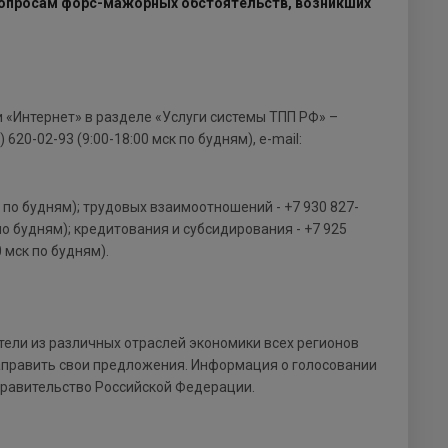
 вопросам форс-мажорных обстоятельств, возникших
и «Интернет» в разделе «Услуги системы ТПП РФ» –
20-02-93 (9:00-18:00 мск по будням), e-mail:
 по будням); трудовых взаимоотношений - +7 930 827-
к по будням); кредитования и субсидирования - +7 925
 мск по будням).
ели из различных отраслей экономики всех регионов
аправить свои предложения. Информация о голосовании
Правительство Российской Федерации.