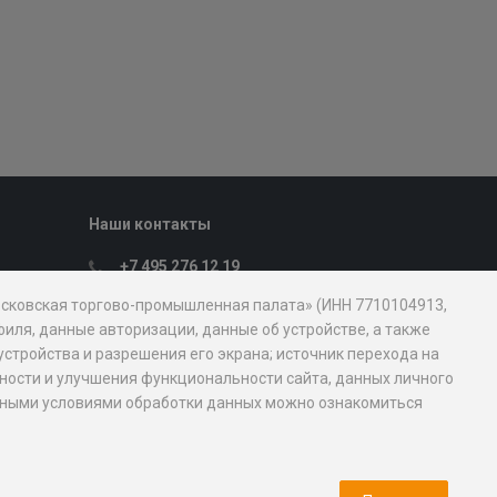
Наши контакты
+7 495 276 12 19
Пн. – Пт.: с 9:00 до 18:00
Московская торгово-промышленная палата» (ИНН 7710104913,
107031, Москва, ул. Петровка, д. 15, стр.
иля, данные авторизации, данные об устройстве, а также
1
устройства и разрешения его экрана; источник перехода на
mostpp@mostpp.ru
обности и улучшения функциональности сайта, данных личного
новными условиями обработки данных можно ознакомиться
Пресс-служба
Медиа кит