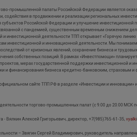
гово-промышленной палаты Российской Федерации является оказ
и, содействия в продвижении и реализации региональных инвест
 субъектов Российской Федерации и улучшение инвестиционной пр
 связанной с пандемией, существенным временным снижением дело
й и инвестиционной деятельности ТПП открывает «Горячую лини
ам инвестиционной и инновационной деятельности. Мы понимаем,
ледствий от кризисных явлений, сохранение бизнеса и трудовых 
рочения собственных позиций. В рамках «Инвестпомощи» планируе
проектов, мерах государственной поддержки инвестиционной и ин
 и финансирования бизнеса кредитно-банковским, страховым и 
официальном сайте ТПП РФ в разделе «Инвестиции и инновации» и
еятельности торгово-промышленных палат (с 9.00 до 20.00 МСК п
- Вялкин Алексей Григорьевич, директор, +7(985)765-61-35,
vyalk
ьности – Звягин Сергей Владимирович, руководитель направления