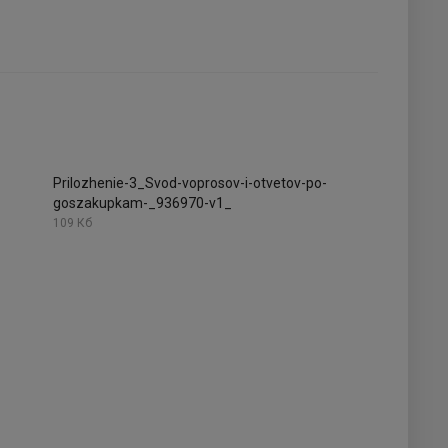
Prilozhenie-3_Svod-voprosov-i-otvetov-po-
goszakupkam-_936970-v1_
109 Кб