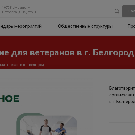
107031, Москва, ул.
Зад
Петровка, д. 15, стр. 1
ендарь мероприятий
Общественные структуры
Пр
е для ветеранов в г. Белгород
ля ветеранов в г. Белгород
Благотворит
организоват
в г. Белгород