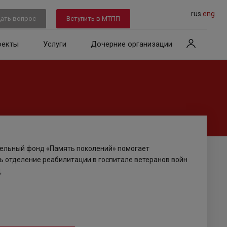
rus
eng
ать вопрос
Вступить в МТПП
оекты
Услуги
Дочерние организации
ельный фонд «Память поколений» помогает
ь отделение реабилитации в госпитале ветеранов войн
.