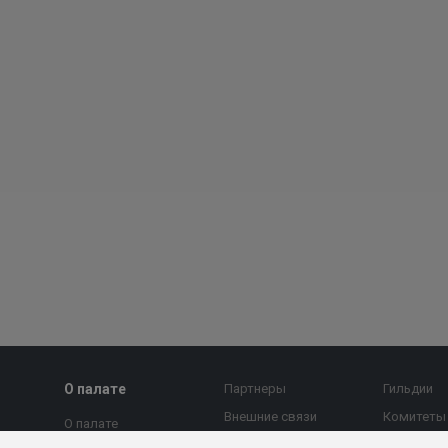
О палате
Партнеры
Гильдии
Внешние связи
Комитеты
О палате
МТПП против
Страновы