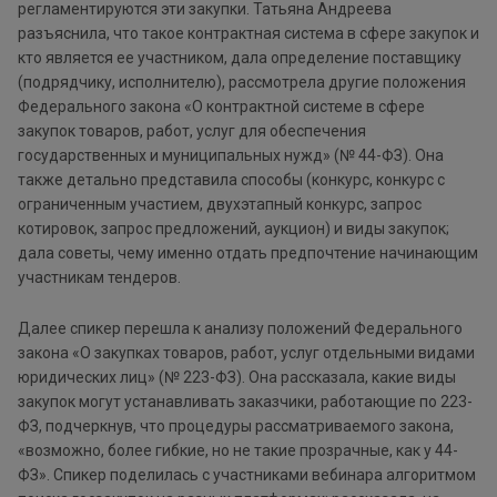
регламентируются эти закупки. Татьяна Андреева
разъяснила, что такое контрактная система в сфере закупок и
кто является ее участником, дала определение поставщику
(подрядчику, исполнителю), рассмотрела другие положения
Федерального закона «О контрактной системе в сфере
закупок товаров, работ, услуг для обеспечения
государственных и муниципальных нужд» (№ 44-ФЗ). Она
также детально представила способы (конкурс, конкурс с
ограниченным участием, двухэтапный конкурс, запрос
котировок, запрос предложений, аукцион) и виды закупок;
дала советы, чему именно отдать предпочтение начинающим
участникам тендеров.
Далее спикер перешла к анализу положений Федерального
закона «О закупках товаров, работ, услуг отдельными видами
юридических лиц» (№ 223-ФЗ). Она рассказала, какие виды
закупок могут устанавливать заказчики, работающие по 223-
ФЗ, подчеркнув, что процедуры рассматриваемого закона,
«возможно, более гибкие, но не такие прозрачные, как у 44-
ФЗ». Спикер поделилась с участниками вебинара алгоритмом