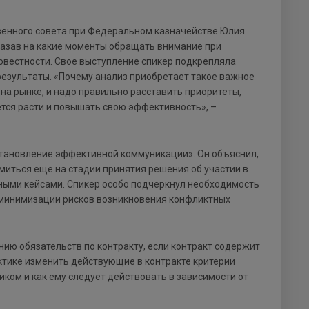
венного совета при Федеральном казначействе Юлия
указав на какие моменты обращать внимание при
овестности. Свое выступление спикер подкрепляла
результаты. «Почему анализ приобретает такое важное
а рынке, и надо правильно расставить приоритеты,
ется расти и повышать свою эффективность», –
установление эффективной коммуникации». Он объяснил,
миться еще на стадии принятия решения об участии в
тными кейсами. Спикер особо подчеркнул необходимость
я минимизации рисков возникновения конфликтных
нию обязательств по контракту, если контракт содержит
ктике изменить действующие в контракте критерии
чиком и как ему следует действовать в зависимости от