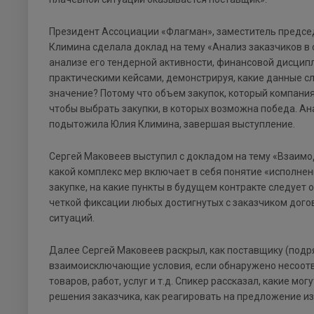
Президент Ассоциации «Флагман», заместитель предсе
Климина сделала доклад на тему «Анализ заказчиков в 
анализе его тендерной активности, финансовой дисцип
практическими кейсами, демонстрируя, какие данные сл
значение? Потому что объем закупок, который компани
чтобы выбрать закупки, в которых возможна победа. Ан
подытожила Юлия Климина, завершая выступление.
Сергей Маковеев выступил с докладом на тему «Взаимо
какой комплекс мер включает в себя понятие «исполнен
закупке, на какие пункты в будущем контракте следует
четкой фиксации любых достигнутых с заказчиком дого
ситуаций.
Далее Сергей Маковеев раскрыл, как поставщику (подря
взаимоисключающие условия, если обнаружено несоотве
товаров, работ, услуг и т.д. Спикер рассказал, какие 
решения заказчика, как реагировать на предложение и