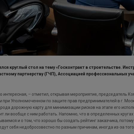
ся круглый стол на тему «Госконтракт в строительстве. Инс
стному партнерству (ГЧП), Ассоциацией профессиональных уча
то интересная, – отметил, открывая мероприятие, председатель Ко
 при Уполномоченном по защите прав предпринимателей в г. Моск
 рода дорожную карту для минимизации рисков на этапе его испол
оит ли вообще с ним работать. Напомню, что в определенных круг
ваемся и о том, что хорошо бы создать рейтинг заказчика, потому
ут себя недобросовестно по разным причинам, иногда из-за того, ч