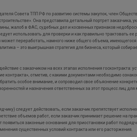
дателя Совета ТПП РФ по развитию системы закупок, член Общест
строительстве». Она представила детальный портрет заказчика, 
лины, жалоб в ФАС, судебных дел и косвенных признаков недоброс
едует использовать для проверки и как правильно трактовать ее 
я может переработать, намного ниже общего объема, имеющегося н
алитика – это выигрышная стратегия для бизнеса, который собира
действие с заказчиком на всех этапах исполнения госконтракта: 
ие контракта», отметив, с какими документами необходимо ознако
 обратить особое внимание, и сопроводил свое объяснение конкре
воренностей и назначения ответственных за этот процесс лиц дл
дчику) следует действовать, если заказчик препятствует исполне
тствие объемов работ, если заказчик принимает решение на пра
могут появиться законные основания для приостановки работ подряд
зменения существенных условий контракта или его расторжения.