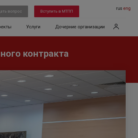
rus
eng
ать вопрос
Вступить в МТПП
оекты
Услуги
Дочерние организации
ного контракта