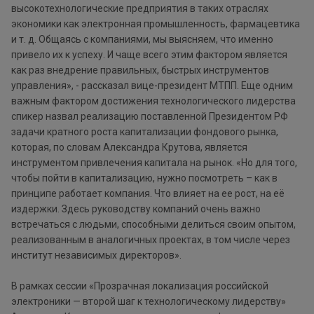
высокотехнологические предприятия в таких отраслях
экономики как электронная промышленность, фармацевтика
и т. д. Общаясь с компаниями, мы выясняем, что именно
привело их к успеху. И чаще всего этим фактором является
как раз внедрение правильных, быстрых инструментов
управления», - рассказал вице-президент МТПП. Еще одним
важным фактором достижения технологического лидерства
спикер назвал реализацию поставленной Президентом РФ
задачи кратного роста капитализации фондового рынка,
которая, по словам Александра Крутова, является
инструментом привлечения капитала на рынок. «Но для того,
чтобы пойти в капитализацию, нужно посмотреть – как в
принципе работает компания. Что влияет на ее рост, на её
издержки. Здесь руководству компаний очень важно
встречаться с людьми, способными делиться своим опытом,
реализованным в аналогичных проектах, в том числе через
институт независимых директоров».
В рамках сессии «Прозрачная локализация российской
электроники — второй шаг к технологическому лидерству»