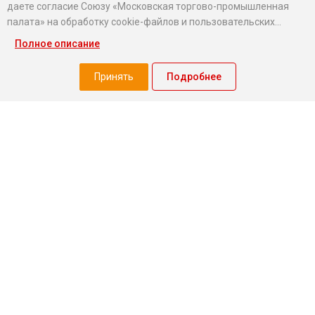
даете согласие Союзу «Московская торгово-промышленная
палата» на обработку cookie-файлов и пользовательских
данных...
Полное описание
Хотите оставаться в курсе событий?
Подпишитесь на рассылку новостей МТПП
Принять
Подробнее
О палате
Экспертный совет МТПП
Проекты
О палате
Председатель совета
Миллион призов
Президент
Добрый бизнес
Правление
Услуги МТПП для бизнеса
Вице-президенты
Меры поддержки МСБ
Стратегия
Все проекты МТПП
Структура
Услуги