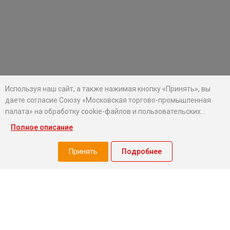
Используя наш сайт, а также нажимая кнопку «Принять», вы
даете согласие Союзу «Московская торгово-промышленная
палата» на обработку cookie-файлов и пользовательских
данных...
Полное описание
Хотите оставаться в курсе событий?
Подпишитесь на рассылку новостей МТПП
Принять
Подробнее
О палате
Экспертный совет МТПП