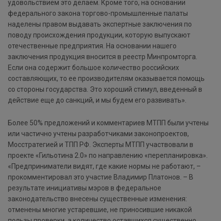
удовольствием это делаем. Кроме того, на основании
федерального закона торгово-промышленные палаты
наделены правом выдавать экспертные заключения по
поводу происхождения продукции, которую выпускают
отечественные предприятия. На основании нашего
заключения продукция вносится в реестр Минпромторга.
Если она содержит большое количество российских
составляющих, то ее производителям оказывается помощь
со стороны государства. Это хороший стимул, введенный в
действие еще до санкций, и мы будем его развивать».
Более 50% предложений и комментариев МТПП были учтены
или частично учтены разработчиками законопроектов,
Мосстратегией и ТПП РФ. Эксперты МТПП участвовали в
проекте «Гильотина 2.0» по направлению «перепланировка».
«Предприниматели видят, где какие нормы не работают, –
прокомментировал это участие Владимир Платонов. – В
результате инициативы мэров в федеральное
законодательство внесены существенные изменения:
отменены многие устаревшие, не приносившие никакой
пользы проверки, а количество оставшихся существенно