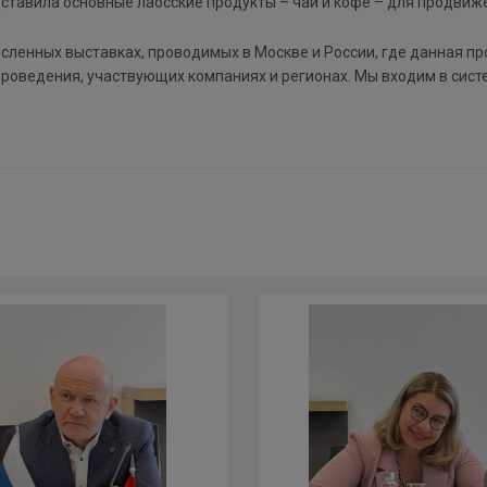
тавила основные лаосские продукты – чай и кофе – для продвиже
ленных выставках, проводимых в Москве и России, где данная пр
роведения, участвующих компаниях и регионах. Мы входим в сист