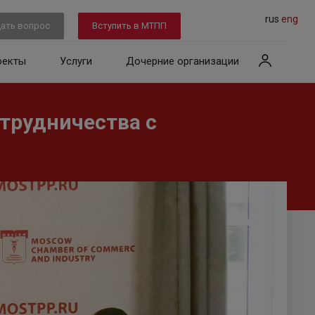
rus
eng
ать вопрос
Вступить в МТПП
оекты
Услуги
Дочерние организации
трудничества с