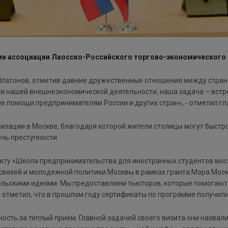
ми ассоциации Лаосско-Российского торгово-экономического 
атонов, отметив давние дружественные отношения между странам
ется нашей внешнеэкономической деятельности, наша задача – вст
е помощи предпринимателям России и других стран», - отметил г
изации в Москве, благодаря которой жители столицы могут быстр
нь преступности.
ту «Школа предпринимательства для иностранных студентов моско
вязей и молодежной политики Москвы в рамках гранта Мэра Москв
льскими идеями. Мы предоставляем тьюторов, которые помогают 
 отметил, что в прошлом году сертификаты по программе получили
ость за тёплый приём. Главной задачей своего визита они назвал