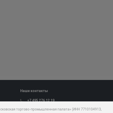
Наши контакты
+7 495 276 12 19
Пн. – Пт.: с 9:00 до 18:00
Московская торгово-промышленная палата» (ИНН 7710104913,
107031, Москва, ул. Петровка, д. 15, стр.