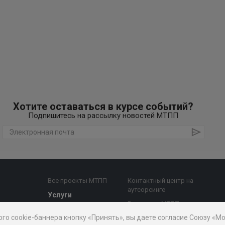
Хотите оставаться в курсе событий?
Подпишитесь на рассылку новостей МТПП
Все проекты МТПП
Контактный центр на
аутсорсинге
Услуги
Все услуги МТПП
е комиссии
Бизнес-аналитика,
ого cookie-баннера кнопку «Принять», вы даете согласие Союзу «
Дочерние
диагностика
й совет