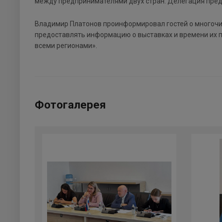
между предпринимателями двух стран. Делегация предс
Владимир Платонов проинформировал гостей о многочис
предоставлять информацию о выставках и времени их п
всеми регионами».
Фотогалерея