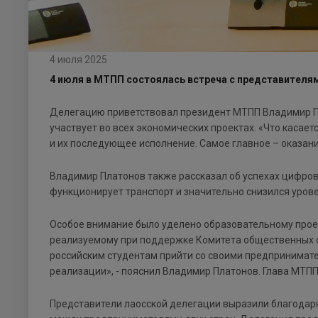
4 июля 2025
4 июля в МТПП состоялась встреча с представителя
Делегацию приветствовал президент МТПП Владимир Пл
участвует во всех экономических проектах. «Что каса
и их последующее исполнение. Самое главное – оказани
Владимир Платонов также рассказал об успехах цифров
функционирует транспорт и значительно снизился урове
Особое внимание было уделено образовательному проек
реализуемому при поддержке Комитета общественных с
российским студентам прийти со своими предпринимате
реализации», - пояснил Владимир Платонов. Глава МТПП
Представители лаосской делегации выразили благодарн