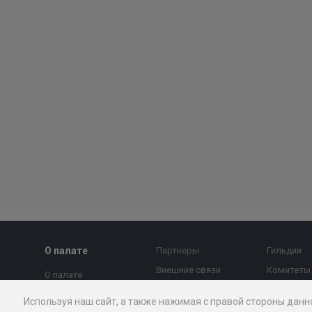
О палате
Партнеры
Гильдии
Внешние связи
Комитеты
О палате
МТПП против
Страновы
Председатель совета
Используя наш сайт, а также нажимая с правой стороны данн
коррупции
Экспертны