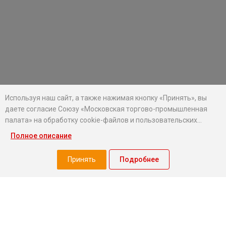
Используя наш сайт, а также нажимая кнопку «Принять», вы
даете согласие Союзу «Московская торгово-промышленная
палата» на обработку cookie-файлов и пользовательских
данных...
Полное описание
Хотите оставаться в курсе событий?
Подпишитесь на рассылку новостей МТПП
Принять
Подробнее
О палате
Экспертный совет МТПП