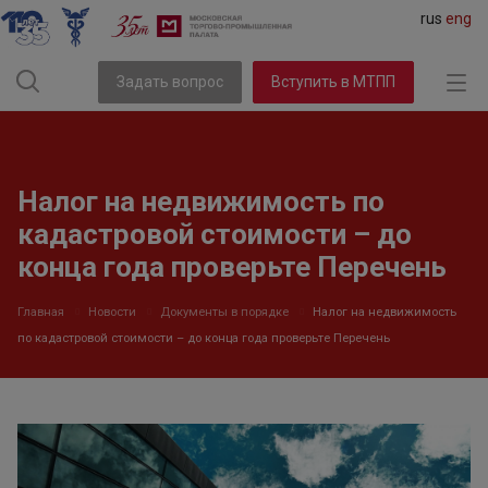
rus
eng
Задать вопрос
Вступить в МТПП
Налог на недвижимость по
кадастровой стоимости – до
конца года проверьте Перечень
Главная
Новости
Документы в порядке
Налог на недвижимость
по кадастровой стоимости – до конца года проверьте Перечень