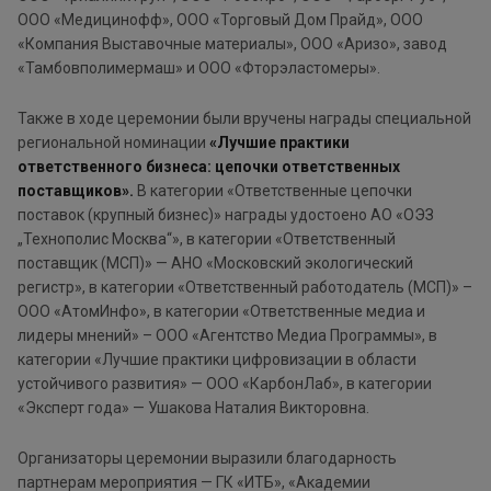
ООО «Медицинофф», ООО «Торговый Дом Прайд», ООО
«Компания Выставочные материалы», ООО «Аризо», завод
«Тамбовполимермаш» и ООО «Фторэластомеры».
Также в ходе церемонии были вручены награды специальной
региональной номинации
«Лучшие практики
ответственного бизнеса: цепочки ответственных
поставщиков».
В категории «Ответственные цепочки
поставок (крупный бизнес)» награды удостоено АО «ОЭЗ
„Технополис Москва“», в категории «Ответственный
поставщик (МСП)» — АНО «Московский экологический
регистр», в категории «Ответственный работодатель (МСП)» –
ООО «АтомИнфо», в категории «Ответственные медиа и
лидеры мнений» – ООО «Агентство Медиа Программы», в
категории «Лучшие практики цифровизации в области
устойчивого развития» — ООО «КарбонЛаб», в категории
«Эксперт года» — Ушакова Наталия Викторовна.
Организаторы церемонии выразили благодарность
партнерам мероприятия — ГК «ИТБ», «Академии