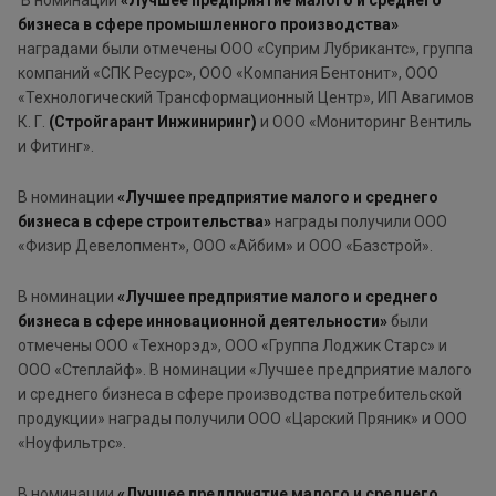
В номинации
«Лучшее предприятие малого и среднего
бизнеса в сфере промышленного производства»
наградами были отмечены ООО «Суприм Лубрикантс», группа
компаний «СПК Ресурс», ООО «Компания Бентонит», ООО
«Технологический Трансформационный Центр», ИП Авагимов
К. Г.
(
Стройгарант Инжиниринг
)
и ООО «Мониторинг Вентиль
и Фитинг».
В номинации
«Лучшее предприятие малого и среднего
бизнеса в сфере строительства»
награды получили ООО
«Физир Девелопмент», ООО «Айбим» и ООО «Базстрой».
В номинации
«Лучшее предприятие малого и среднего
бизнеса в сфере инновационной деятельности»
были
отмечены ООО «Технорэд», ООО «Группа Лоджик Старс» и
ООО «Степлайф». В номинации «Лучшее предприятие малого
и среднего бизнеса в сфере производства потребительской
продукции» награды получили ООО «Царский Пряник» и ООО
«Ноуфильтрс».
В номинации
«Лучшее предприятие малого и среднего