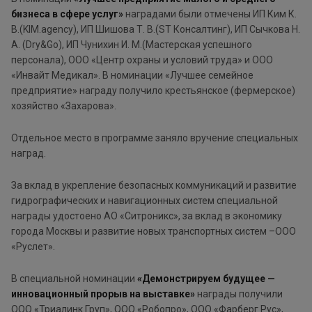
бизнеса в сфере услуг»
наградами были отмечены ИП Ким К.
В.(KIM.agency), ИП Шишова Т. В.(ST Консалтинг), ИП Сычкова Н.
А. (Dry&Go), ИП Чунихин И. М.(Мастерская успешного
персонала), ООО «Центр охраны и условий труда» и ООО
«Инвайт Медикал». В номинации «Лучшее семейное
предприятие» награду получило крестьянское (фермерское)
хозяйство «Захарова».
Отдельное место в программе заняло вручение специальных
наград.
За вклад в укрепление безопасных коммуникаций и развитие
гидрографических и навигационных систем специальной
награды удостоено АО «Ситроникс», за вклад в экономику
города Москвы и развитие новых транспортных систем –ООО
«Руслет».
В специальной номинации
«Демонстрируем будущее —
инновационный прорыв на выставке»
награды получили
ООО «Триалинк Груп», ООО «Робопро», ООО «Фарберг Рус»,