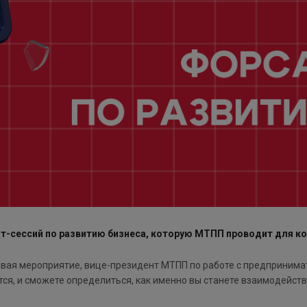
йт-сессий по развитию бизнеса, которую МТПП проводит для к
ывая мероприятие, вице-президент МТПП по работе с предпринима
ется, и сможете определиться, как именно вы станете взаимодейств