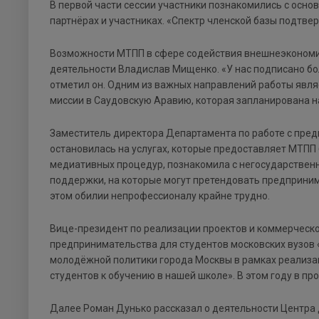
В первой части сессии участники познакомились с осн
партнёрах и участниках. «Спектр членской базы подтверж
Возможности МТПП в сфере содействия внешнеэкономи
деятельности Владислав Мищенко. «У нас подписано бо
отметил он. Одним из важных направлений работы являет
миссии в Саудовскую Аравию, которая запланирована н
Заместитель директора Департамента по работе с пре
остановилась на услугах, которые предоставляет МТПП 
медиативных процедур, познакомила с негосударственн
поддержки, на которые могут претендовать предприним
этом обилии непрофессионалу крайне трудно.
Вице-президент по реализации проектов и коммерчес
предпринимательства для студентов московских вузов 
молодёжной политики города Москвы в рамках реализа
студентов к обучению в нашей школе». В этом году в про
Далее Роман Дунько рассказал о деятельности Центра д