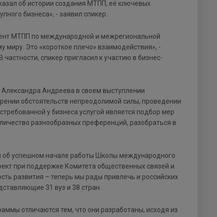
казал об истории создания МТПП, её ключевых
пного бизнеса», - заявил спикер.
дент МТПП по международной и межрегиональной
 миру. Это «короткое плечо» взаимодействия», -
 частности, спикер пригласил к участию в бизнес-
 Александра Андреева в своем выступлении
верении обстоятельств непреодолимой силы, проведении
требованной у бизнеса услугой является подбор мер
оличество разнообразных преференций, разобраться в
и об успешном начале работы Школы международного
роект при поддержке Комитета общественных связей и
ть развития – теперь мы рады привлечь и российских
дставляющие 31 вуз и 38 стран.
аммы отличаются тем, что они разработаны, исходя из