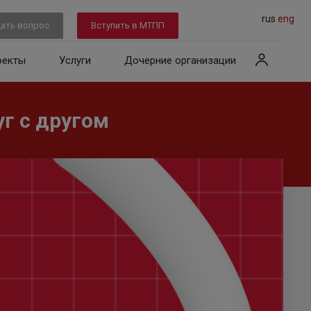
rus
eng
ать вопрос
Вступить в МТПП
оекты
Услуги
Дочерние организации
г с другом