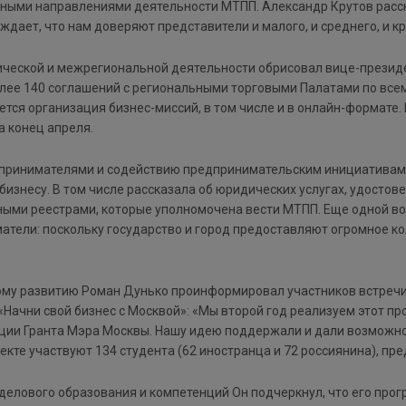
овными направлениями деятельности МТПП. Александр Крутов расс
дает, что нам доверяют представители и малого, и среднего, и кру
ческой и межрегиональной деятельности обрисовал вице-прези
лее 140 соглашений с региональными торговыми Палатами по всему
ся организация бизнес-миссий, в том числе и в онлайн-формате. В
а конец апреля.
дпринимателями и содействию предпринимательским инициативам
бизнесу. В том числе рассказала об юридических услугах, удосто
ыми реестрами, которые уполномочена вести МТПП. Еще одной вос
атели: поскольку государство и город предоставляют огромное к
кому развитию Роман Дунько проинформировал участников встреч
«Начни свой бизнес с Москвой»: «Мы второй год реализуем этот п
ции Гранта Мэра Москвы. Нашу идею поддержали и дали возможнос
екте участвуют 134 студента (62 иностранца и 72 россиянина), пре
елового образования и компетенций Он подчеркнул, что его прогр