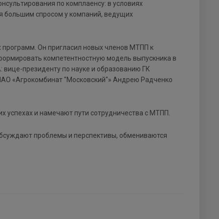
онсультирования по комплаенсу: в условиях
я большим спросом у компаний, ведущих
 программ. Он пригласил новых членов МТПП к
 формировать компетентностную модель выпускника в
: вице-президенту по науке и образованию ГК
 ПАО «Агрокомбинат "Московский"» Андрею Радченко
их успехах и намечают пути сотрудничества с МТПП.
обсуждают проблемы и перспективы, обмениваются