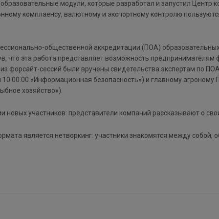
образовательные модули, которые разработал и запустил Центр к
онному комплаенсу, валютному и экспортному контролю пользуютс
фессионально-общественной аккредитации (ПОА) образовательных
нув, что эта работа представляет возможность предпринимателям
 из форсайт-сессий были вручены свидетельства экспертам по ПОА
 10.00.00 «Информационная безопасность») и главному агроному
рыбное хозяйство»).
и новых участников: представители компаний рассказывают о сво
рмата является нетворкинг: участники знакомятся между собой, 