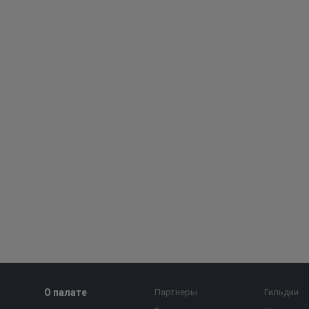
О палате
Партнеры
Гильдии