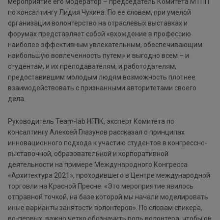
мероприятие его модератор – председатель Комитета МТПП
по консалтингу Лидия Чукина. По ее словам, при умелой
организации волонтерство на отраслевых выставках и
форумах представляет собой «вхождение в профессию
наиболее эффективным увлекательным, обеспечивающим
наибольшую вовлеченность путем» и выгодно всем – и
студентам, и их преподавателям, и работодателям,
предоставившим молодым людям возможность плотнее
взаимодействовать с признанными авторитетами своего
дела.
Руководитель Team-lab НГПК, эксперт Комитета по
консалтингу Алексей Глазунов рассказал о принципах
инновационного подхода к участию студентов в конгрессно-
выставочной, образовательной и корпоративной
деятельности на примере Международного Конгресса
«Архитектура 2021», проходившего в Центре международной
торговли на Красной Пресне. «Это мероприятие явилось
отправной точкой, на базе которой мы начали моделировать
иные варианты занятости волонтеров». По словам спикера,
во-первых, важно четко обозначить роль волонтера, чтобы он