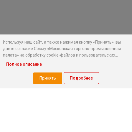
Используя наш сайт, а также нажимая кнопку «Принять», вы
даете согласие Союзу «Московская торгово-промышленная
палата» на обработку cookie-файлов и пользовательских
данных...
Полное описание
Хотите оставаться в курсе событий?
Подпишитесь на рассылку новостей МТПП
Принять
Подробнее
О палате
Экспертный совет МТПП
Проекты
О палате