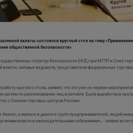
шленной палаты состоялся круглый стол на тему
«Применение
ения общественной безопасности»
.
сударственных структур безопасности (НСБ) при МТПП и Союз торг
й власти, силовых ведомств, представители федеральных торговых
работу круглого стола, заявил, что это уже не первое мероприяти
 систем по распознаванию лиц в ритейле. Была выработана прогр
тно с Союзом торговых центров России».
т бизнес, и именно в диалоге групп предпринимателей, людей ини
органами власти и законодательными собраниями», - заявил во вс