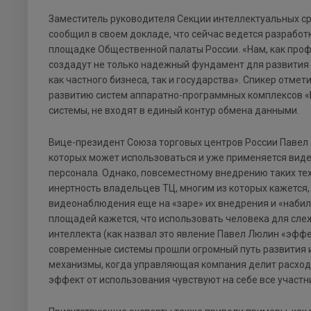
Заместитель руководителя Секции интеллектуальных ср
сообщил в своем докладе, что сейчас ведется разрабо
площадке Общественной палаты России. «Нам, как про
создадут не только надежный фундамент для развития 
как частного бизнеса, так и государства». Спикер отм
развитию систем аппаратно-программных комплексов «Б
системы, не входят в единый контур обмена данными.
Вице-президент Союза торговых центров России Павел Л
которых может использоваться и уже применяется виде
персонала. Однако, повсеместному внедрению таких тех
инертность владельцев ТЦ, многим из которых кажется,
видеонаблюдения еще на «заре» их внедрения и «набил
площадей кажется, что использовать человека для сле
интеллекта (как назвал это явление Павел Люлин «эфф
современные системы прошли огромный путь развития и
механизмы, когда управляющая компания делит расходы
эффект от использования чувствуют на себе все участн