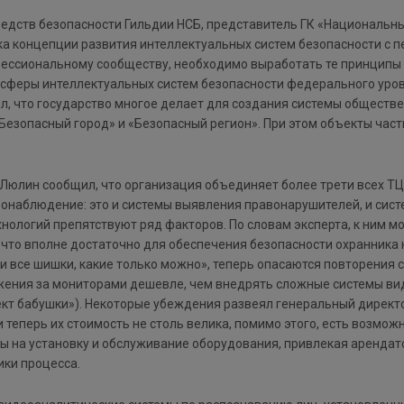
едств безопасности Гильдии НСБ, представитель ГК «Национальн
тка концепции развития интеллектуальных систем безопасности с 
фессиональному сообществу, необходимо выработать те принципы
сферы интеллектуальных систем безопасности федерального уровня
етил, что государство многое делает для создания системы общест
езопасный город» и «Безопасный регион». При этом объекты част
юлин сообщил, что организация объединяет более трети всех ТЦ 
онаблюдение: это и системы выявления правонарушителей, и сист
нологий препятствуют ряд факторов. По словам эксперта, к ним 
 что вполне достаточно для обеспечения безопасности охранника н
и все шишки, какие только можно», теперь опасаются повторения 
жения за мониторами дешевле, чем внедрять сложные системы вид
ект бабушки»). Некоторые убеждения развеял генеральный директо
 теперь их стоимость не столь велика, помимо этого, есть возмо
 на установку и обслуживание оборудования, привлекая арендато
ики процесса.