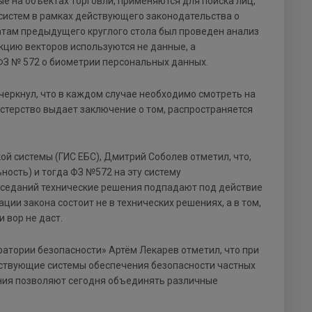
е на объектах торговли, применяются для поиска лиц,
систем в рамках действующего законодательства о
татам предыдущего круглого стола был проведен анализ
екцию векторов используются не данные, а
 ФЗ № 572 о биометрии персональных данных.
еркнул, что в каждом случае необходимо смотреть на
стерство выдает заключение о том, распространяется
й системы (ГИС ЕБС), Дмитрий Соболев отметил, что,
ность) и тогда ФЗ №572 на эту систему
 заседаний технические решения подпадают под действие
ции закона состоит не в технических решениях, а в том,
 вор не даст.
атории безопасности» Артём Лекарев отметил, что при
ствующие системы обеспечения безопасности частных
ния позволяют сегодня объединять различные