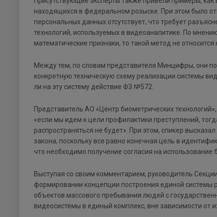
Присутствующие эксперты также привели примеры, как 
находящихся в федеральном розыске. При этом было от
персональных данных отсутствует, что требует разъясн
технологий, используемых в видеоаналитике. По мнению
математические признаки, то такой метод не относится
Между тем, по словам представителя Минцифры, они по
конкретную техническую схему реализации системы вид
ли на эту систему действие ФЗ №572.
Представитель АО «Центр биометрических технологий»,
«если мы идем к цели профилактики преступлений, тогд
распространяться не будет». При этом, спикер высказа
закона, поскольку все равно конечная цель в идентифик
что необходимо получение согласия на использование б
Выступая со своим комментарием, руководитель Секции
формировании концепции построения единой системы р
объектов массового пребывания людей с государствен
видеосистемы в единый комплекс, вне зависимости от и