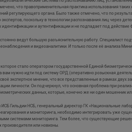
видеоаналитические системы по распознаванию лиц, установленны
мечено, что правоприменительная практика использования таких 
ений регулирующего органа. Было также отмечено, что по резуль
 экспертов, поскольку в технологии распознавания лиц через дет
 к идентификации и аутентификации и не подпадает под действие
стоянно ведут большую разъяснительную работу. Специалист подч
еонаблюдения и видеоаналитики. И только после её анализа Мини
 которое стало оператором государственной Единой биометрическо
а вам нужно идти под систему ОРД (оперативно розыскная деятель
л своё экспертное мнение, что все представленные в рамках двух
ации личности. Он подчеркнул, что основная проблема при реализа
иометрических данных, которые, конечно же ни один мошенник или
 ИСБ Гильдии НСБ, генеральный директор ГК «Национальные лабор
еагирования и мониторинга, необходимо интегрировать уже суще
ными системами мониторинга. Тем более, что существующие реше
х производителя или новизны.