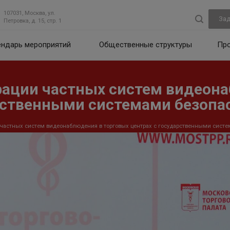
107031, Москва, ул.
Зад
Петровка, д. 15, стр. 1
ендарь мероприятий
Общественные структуры
Пр
ации частных систем видеон
арственными системами безопа
частных систем видеонаблюдения в торговых центрах с государственными сист