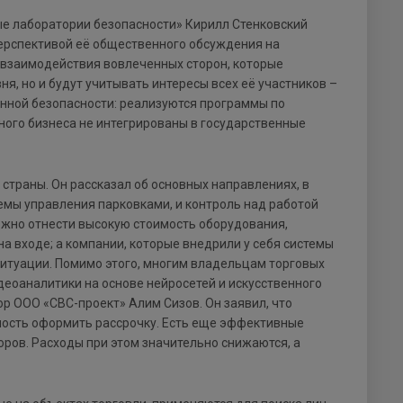
ые лаборатории безопасности» Кирилл Стенковский
перспективой её общественного обсуждения на
 взаимодействия вовлеченных сторон, которые
, но и будут учитывать интересы всех её участников –
венной безопасности: реализуются программы по
ного бизнеса не интегрированы в государственные
страны. Он рассказал об основных направлениях, в
емы управления парковками, и контроль над работой
можно отнести высокую стоимость оборудования,
а входе; а компании, которые внедрили у себя системы
ситуации. Помимо этого, многим владельцам торговых
еоаналитики на основе нейросетей и искусственного
р ООО «СВС-проект» Алим Сизов. Он заявил, что
жность оформить рассрочку. Есть еще эффективные
ров. Расходы при этом значительно снижаются, а