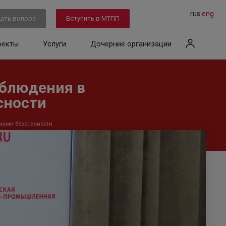
rus
eng
ать вопрос
Вступить в МТПП
оекты
Услуги
Дочерние организации
аблюдения в
сности
емами безопасности