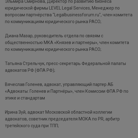
Эльмира Смирнова, Директор по развитию бизнеса
юридической фирмы LEVEL Legal Services, Менеджер по
вопросам партнёрства "Legalbusinessforum.ru", член комитета
по коммуникациям юридического рынка РАСО;
Диана Мазар, руководитель отдела по связям с
общественностью МКА «Князев и партнеры», член комитета
по коммуникациям юридического рынка РАСО;
Татьяна Стрельчук, пресс-секретарь Федеральной палаты
адвокатов РФ (ФПА РФ);
Вячеслав Голенев, адвокат, управляющий партер АБ
«Адвокаты: Голенев и Партнёры», член Комиссии ФПА РФ по
этике и стандартам
Ирина Зуй, адвокат Московской областной коллегии
адвокатов, советник председателя МОКА по PR, арбитр
третейского суда при ТПП;