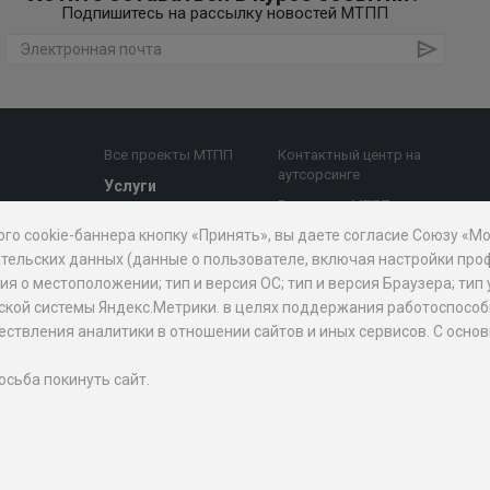
Подпишитесь на рассылку новостей МТПП
Все проекты МТПП
Контактный центр на
аутсорсинге
Услуги
Все услуги МТПП
е комиссии
Бизнес-аналитика,
ого cookie-баннера кнопку «Принять», вы даете согласие Союзу «
Дочерние
диагностика
й совет
организации
тельских данных (данные о пользователе, включая настройки проф
Поддержка
 о местоположении; тип и версия ОС; тип и версия Браузера; тип 
предпринимательства
АО "Мосэкспертиза"
рической системы Яндекс.Метрики. в целях поддержания работоспос
Внешнеэкономическая
БЦ "Меркурий"
уществления аналитики в отношении сайтов и иных сервисов. С ос
призов
деятельность
Проектно-
изнес
Юридическая помощь
аналитический центр
осьба покинуть сайт.
при МТПП
ПП для
Медиация
Экспертиза,
держки МСБ
сертификация и оценка