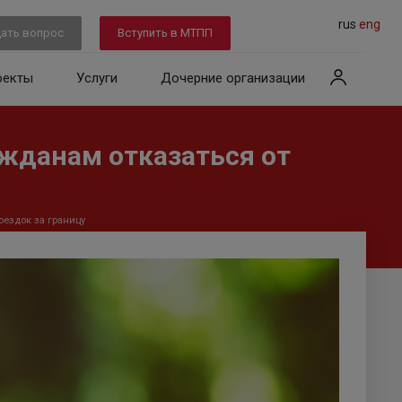
rus
eng
ать вопрос
Вступить в МТПП
оекты
Услуги
Дочерние организации
жданам отказаться от
ездок за границу