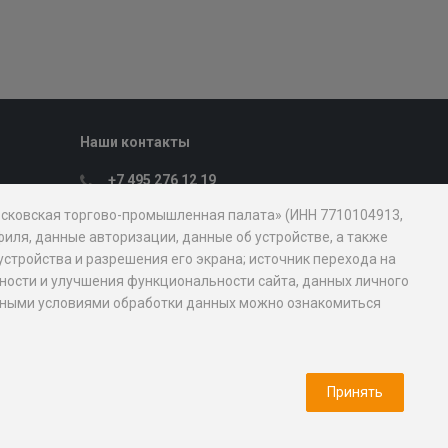
Наши контакты
+7 495 276 12 19
Пн. – Пт.: с 9:00 до 18:00
Московская торгово-промышленная палата» (ИНН 7710104913,
107031, Москва, ул. Петровка, д. 15, стр.
иля, данные авторизации, данные об устройстве, а также
1
устройства и разрешения его экрана; источник перехода на
mostpp@mostpp.ru
обности и улучшения функциональности сайта, данных личного
новными условиями обработки данных можно ознакомиться
Пресс-служба
Медиа кит
Принять