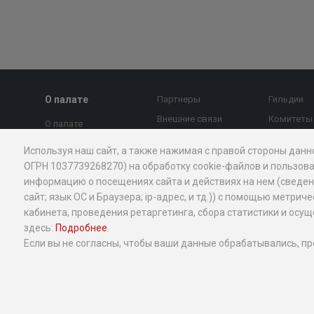
О палате
Партнеры
Гильдии
Внешние связи
Комитеты
О палате
МТПП против
Страновы
Председатель совета
Используя наш сайт, а также нажимая с правой стороны данн
коррупции
Экспертны
Президент
ОГРН 1037739268270) на обработку cookie-файлов и пользова
Контакты
МТПП
информацию о посещениях сайта и действиях на нем (сведения
Правление
Новости и
Проекты
сайт; язык ОС и Браузера; ip-адрес, и тд.)) с помощью мет
Вице-президенты
экспертное мнение
кабинета, проведения ретаргетинга, сбора статистики и ос
Миллион 
Стратегия
здесь:
Подробнее
.
Экспертное мнение
Добрый б
Структура
Если вы не согласны, чтобы ваши данные обрабатывались, пр
Календарь
Услуги МТ
мероприятий
История
бизнеса
Антимонопольная
Общественные
Меры под
деятельность
структуры