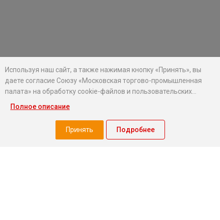
Используя наш сайт, а также нажимая кнопку «Принять», вы
даете согласие Союзу «Московская торгово-промышленная
палата» на обработку cookie-файлов и пользовательских
данных...
Полное описание
Хотите оставаться в курсе событий?
Подпишитесь на рассылку новостей МТПП
Принять
Подробнее
О палате
Экспертный совет МТПП
Проекты
О палате