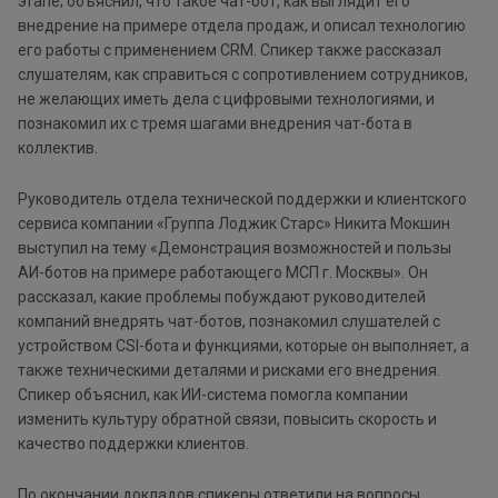
этапе; объяснил, что такое чат-бот, как выглядит его
внедрение на примере отдела продаж, и описал технологию
его работы с применением CRM. Спикер также рассказал
слушателям, как справиться с сопротивлением сотрудников,
не желающих иметь дела с цифровыми технологиями, и
познакомил их с тремя шагами внедрения чат-бота в
коллектив.
Руководитель отдела технической поддержки и клиентского
сервиса компании «Группа Лоджик Старс» Никита Мокшин
выступил на тему «Демонстрация возможностей и пользы
АИ-ботов на примере работающего МСП г. Москвы». Он
рассказал, какие проблемы побуждают руководителей
компаний внедрять чат-ботов, познакомил слушателей с
устройством CSI-бота и функциями, которые он выполняет, а
также техническими деталями и рисками его внедрения.
Спикер объяснил, как ИИ-система помогла компании
изменить культуру обратной связи, повысить скорость и
качество поддержки клиентов.
По окончании докладов спикеры ответили на вопросы