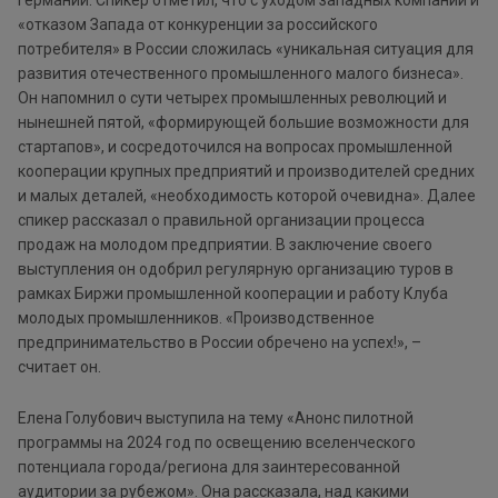
Германии. Спикер отметил, что с уходом западных компаний и
«отказом Запада от конкуренции за российского
потребителя» в России сложилась «уникальная ситуация для
развития отечественного промышленного малого бизнеса».
Он напомнил о сути четырех промышленных революций и
нынешней пятой, «формирующей большие возможности для
стартапов», и сосредоточился на вопросах промышленной
кооперации крупных предприятий и производителей средних
и малых деталей, «необходимость которой очевидна». Далее
спикер рассказал о правильной организации процесса
продаж на молодом предприятии. В заключение своего
выступления он одобрил регулярную организацию туров в
рамках Биржи промышленной кооперации и работу Клуба
молодых промышленников. «Производственное
предпринимательство в России обречено на успех!», –
считает он.
Елена Голубович выступила на тему «Анонс пилотной
программы на 2024 год по освещению вселенческого
потенциала города/региона для заинтересованной
аудитории за рубежом». Она рассказала, над какими