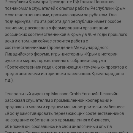
Республики Крым при Президенте РФ Галина Поважная
познакомила слушателей с опытом работы Республики Крым
с соотечественниками, проживающими за рубежом. Она
подчеркнула, что эта работа для республики имеет особое
значение, рассказала о формировании организации
российских соотечественников в Крыму в 90-е годы прошлого
века и о том, как сейчас строится работа с
соотечественниками (проведение Международного
Ливадийского форума, игры-викторины «Крым в истории
русского мира», торжественного собрания-форума
«Соотечественник года», организация «точечных» проектов с
представителями исторически населявших Крым народов и
т.д.).
Генеральный директор Mousson Gmbh Евгений Шеккляйн
рассказал слушателям о промышленной кооперации и
продажах в малом и среднем машиностроительном бизнесе.
«Я хочу замотивировать переезжающих соотечественников
на создание собственного промышленного бизнеса», –
объяснил он, сославшись на свой аналогичный опыт в