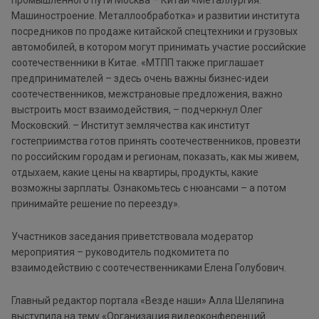
промышленного пути Москва – Китай «Металлургия.
Машиностроение. Металлообработка» и развитии института
посредников по продаже китайской спецтехники и грузовых
автомобилей, в котором могут принимать участие российские
соотечественники в Китае. «МТПП также приглашает
предпринимателей – здесь очень важны бизнес-идеи
соотечественников, межстрановые предложения, важно
выстроить мост взаимодействия, – подчеркнул Олег
Московский. – Институт землячества как институт
гостеприимства готов принять соотечественников, провезти
по российским городам и регионам, показать, как мы живем,
отдыхаем, какие цены на квартиры, продукты, какие
возможны зарплаты. Ознакомьтесь с нюансами – а потом
принимайте решение по переезду».
Участников заседания приветствовала модератор
мероприятия – руководитель подкомитета по
взаимодействию с соотечественниками Елена Голубович.
Главный редактор портала «Везде наши» Алла Шеляпина
выступила на тему «Организация видеоконференций