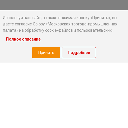
Используя наш сайт, а также нажимая кнопку «Принять», вы
даете согласие Союзу «Московская торгово-промышленная
палата» на обработку cookie-файлов и пользовательских
данных...
Полное описание
Хотите оставаться в курсе событий?
Подпишитесь на рассылку новостей МТПП
Принять
Подробнее
О палате
Экспертный совет МТПП
Проекты
О палате
Председатель совета
Миллион призов
Президент
Добрый бизнес
Правление
Услуги МТПП для бизнеса