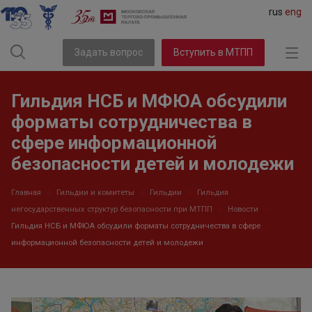
rus
eng
Задать вопрос
Вступить в МТПП
Гильдия НСБ и МФЮА обсудили
форматы сотрудничества в
сфере информационной
безопасности детей и молодежи
Главная
Гильдии и комитеты
Гильдии
Гильдия
негосударственных структур безопасности при МТПП
Новости
Гильдия НСБ и МФЮА обсудили форматы сотрудничества в сфере
информационной безопасности детей и молодежи