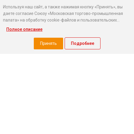
Используя наш сайт, а также нажимая кнопку «Принять», вы
даете согласие Союзу «Московская торгово-промышленная
палата» на обработку cookie-файлов и пользовательских
данных...
Полное описание
Хотите оставаться в курсе событий?
Подпишитесь на рассылку новостей МТПП
Принять
Подробнее
О палате
Экспертный совет МТПП
Проекты
О палате
Председатель совета
Миллион призов
Президент
Добрый бизнес
Правление
Услуги МТПП для бизнеса
Вице-президенты
Меры поддержки МСБ
Стратегия
Все проекты МТПП