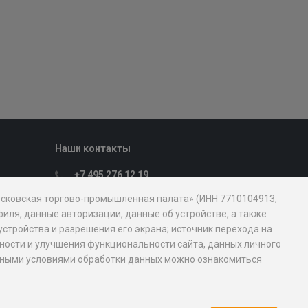
Наши контакты
+7 495 276 12 19
Пн. – Пт.: с 9:00 до 18:00
Московская торгово-промышленная палата» (ИНН 7710104913,
107031, Москва, ул. Петровка, д. 15, стр.
иля, данные авторизации, данные об устройстве, а также
1
устройства и разрешения его экрана; источник перехода на
mostpp@mostpp.ru
обности и улучшения функциональности сайта, данных личного
новными условиями обработки данных можно ознакомиться
Пресс-служба
Медиа кит