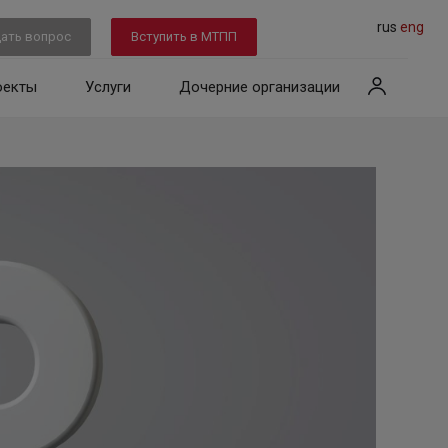
rus
eng
ать вопрос
Вступить в МТПП
оекты
Услуги
Дочерние организации