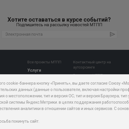
Хотите оставаться в курсе событий?
Подпишитесь на рассылку новостей МТПП
Все проекты МТПП
Контактный центр на
аутсорсинге
Услуги
Все услуги МТПП
е комиссии
Бизнес-аналитика,
ого cookie-баннера кнопку «Принять», вы даете согласие Союзу «
Дочерние
диагностика
й совет
организации
тельских данных (данные о пользователе, включая настройки проф
Поддержка
 о местоположении; тип и версия ОС; тип и версия Браузера; тип 
предпринимательства
АО "Мосэкспертиза"
рической системы Яндекс.Метрики. в целях поддержания работоспос
Внешнеэкономическая
БЦ "Меркурий"
уществления аналитики в отношении сайтов и иных сервисов. С ос
призов
деятельность
Проектно-
изнес
Юридическая помощь
аналитический центр
осьба покинуть сайт.
при МТПП
ПП для
Медиация